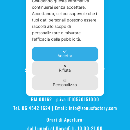
Chiudendo questa informativa
continuerai senza accettare.
Accettando, sei consapevole che i
tuoi dati personali possono essere
raccolti allo scopo di
personalizzare e misurare
l'efficacia della pubblicità.
Accetta
Scuola Musica Roma - SONUS FACTORY
Rifiuta
Music Performance Institute
Personalizza
Via Costantino Corvisieri, 5-11 Roma
RM 00162 | p.iva IT10570151000
Tel. 06 4542 1624 | Email:
info@sonusfactory.com
Orari di Apertura:
dal Lunedì al Giovedì h. 10.00-21.00