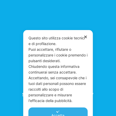
✕
Questo sito utilizza cookie tecnici
e di profilazione.
Puoi accettare, rifiutare o
personalizzare i cookie premendo i
pulsanti desiderati.
Chiudendo questa informativa
continuerai senza accettare.
Accettando, sei consapevole che i
tuoi dati personali possono essere
raccolti allo scopo di
Scuola Musica Roma - SONUS FACTORY
personalizzare e misurare
l'efficacia della pubblicità.
Music Performance Institute
Via Costantino Corvisieri, 5-11 Roma
Accetta