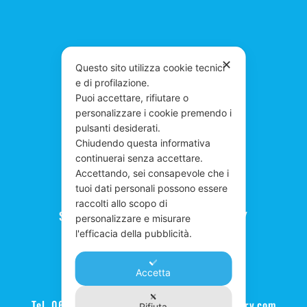
✕
Questo sito utilizza cookie tecnici
e di profilazione.
Puoi accettare, rifiutare o
personalizzare i cookie premendo i
pulsanti desiderati.
Chiudendo questa informativa
continuerai senza accettare.
Accettando, sei consapevole che i
tuoi dati personali possono essere
raccolti allo scopo di
Scuola Musica Roma - SONUS FACTORY
personalizzare e misurare
l'efficacia della pubblicità.
Music Performance Institute
Via Costantino Corvisieri, 5-11 Roma
Accetta
RM 00162 | p.iva IT10570151000
Tel. 06 4542 1624 | Email:
info@sonusfactory.com
Rifiuta